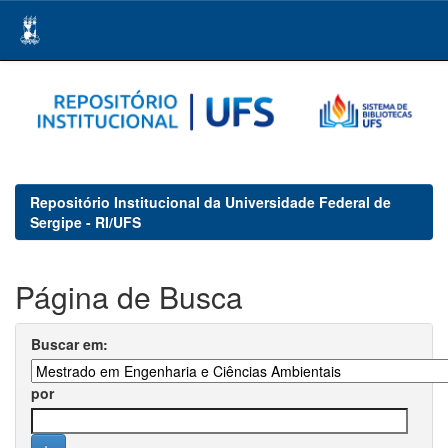
Skip
navigation
Repositório Institucional da Universidade Federal de
Sergipe - RI/UFS
Página de Busca
Buscar em:
por