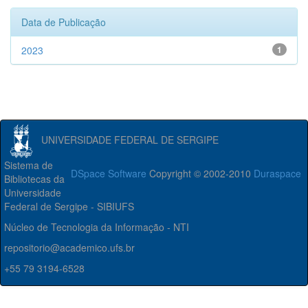
Data de Publicação
2023
1
UNIVERSIDADE FEDERAL DE SERGIPE
Sistema de
DSpace Software
Copyright © 2002-2010
Duraspace
Bibliotecas da
Universidade
Federal de Sergipe - SIBIUFS
Núcleo de Tecnologia da Informação - NTI
repositorio@academico.ufs.br
+55 79 3194-6528