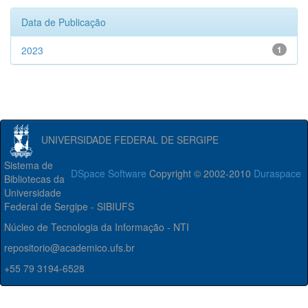
Data de Publicação
2023
1
UNIVERSIDADE FEDERAL DE SERGIPE
Sistema de
DSpace Software
Copyright © 2002-2010
Duraspace
Bibliotecas da
Universidade
Federal de Sergipe - SIBIUFS
Núcleo de Tecnologia da Informação - NTI
repositorio@academico.ufs.br
+55 79 3194-6528