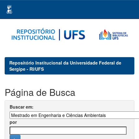
Skip
navigation
Repositório Institucional da Universidade Federal de
Sergipe - RI/UFS
Página de Busca
Buscar em:
por