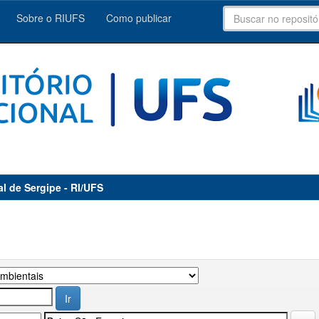
Sobre o RIUFS
Como publicar
al de Sergipe - RI/UFS