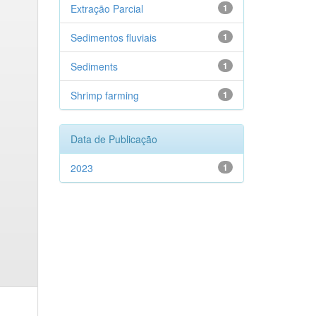
Extração Parcial
1
Sedimentos fluviais
1
Sediments
1
Shrimp farming
1
Data de Publicação
2023
1