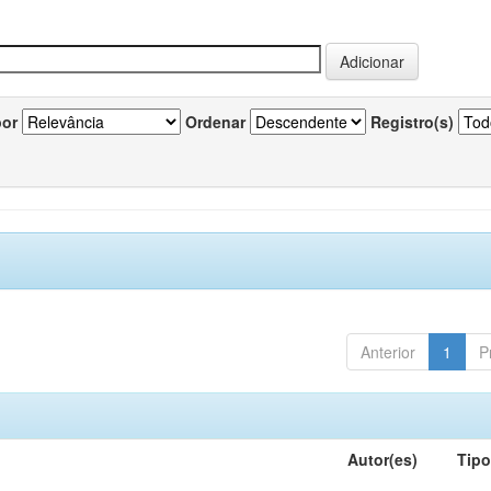
por
Ordenar
Registro(s)
Anterior
1
P
Autor(es)
Tip