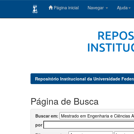
Página inicial
Navegar
Ajuda
Skip
navigation
Repositório Institucional da Universidade Feder
Página de Busca
Buscar em:
por