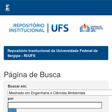
Skip
navigation
Repositório Institucional da Universidade Federal de
Sergipe - RI/UFS
Página de Busca
Buscar em:
por