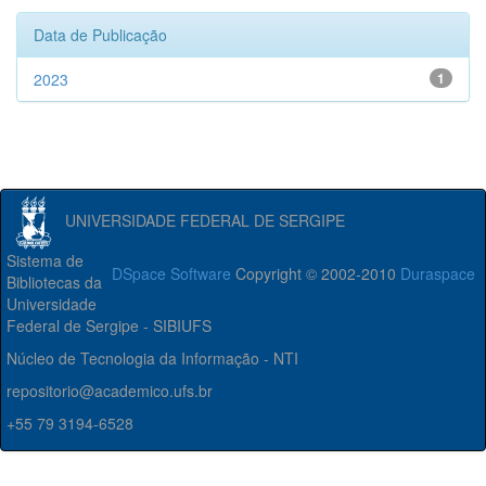
Data de Publicação
2023
1
UNIVERSIDADE FEDERAL DE SERGIPE
Sistema de
DSpace Software
Copyright © 2002-2010
Duraspace
Bibliotecas da
Universidade
Federal de Sergipe - SIBIUFS
Núcleo de Tecnologia da Informação - NTI
repositorio@academico.ufs.br
+55 79 3194-6528