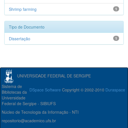
Shrimp farming
1
Tipo de Documento
Dissertação
1
UNIVERSIDADE FEDERAL DE SERGIPE
Sistema de
DSpace Software
Copyright © 2002-2010
Duraspace
Bibliotecas da
Universidade
Federal de Sergipe - SIBIUFS
Núcleo de Tecnologia da Informação - NTI
repositorio@academico.ufs.br