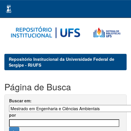
Skip
navigation
Repositório Institucional da Universidade Federal de
Sergipe - RI/UFS
Página de Busca
Buscar em:
por