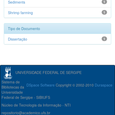
Sediments
1
Shrimp farming
1
Tipo de Documento
Dissertação
1
UNIVERSIDADE FEDERAL DE SERGIPE
Sistema de
DSpace Software
Copyright © 2002-2010
Duraspace
Bibliotecas da
Universidade
Federal de Sergipe - SIBIUFS
Núcleo de Tecnologia da Informação - NTI
repositorio@academico.ufs.br