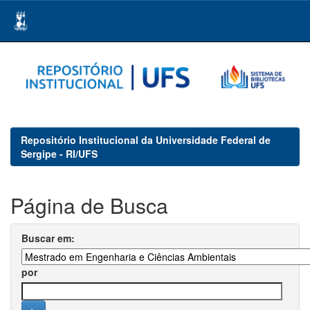
Skip
navigation
Repositório Institucional da Universidade Federal de
Sergipe - RI/UFS
Página de Busca
Buscar em:
por