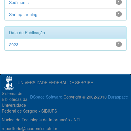
Sediments
1
Shrimp farming
1
Data de Publicação
2023
1
UNIVERSIDADE FEDERAL DE SERGIPE
Sistema de
DSpace Software
Copyright © 2002-2010
Duraspace
Bibliotecas da
Universidade
Federal de Sergipe - SIBIUFS
Núcleo de Tecnologia da Informação - NTI
repositorio@academico.ufs.br