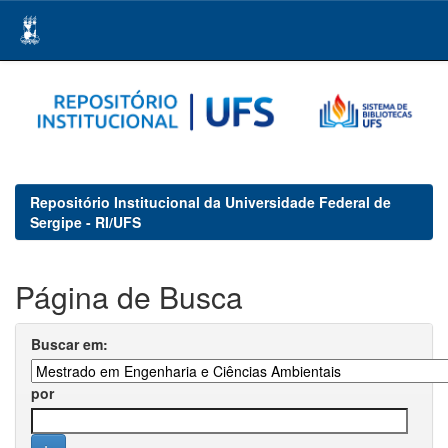
Skip
navigation
Repositório Institucional da Universidade Federal de
Sergipe - RI/UFS
Página de Busca
Buscar em:
por