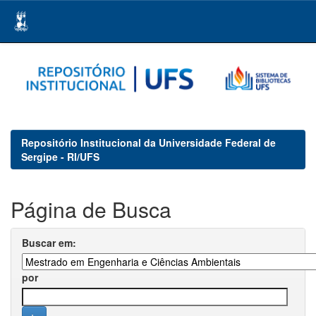
Skip
navigation
Repositório Institucional da Universidade Federal de
Sergipe - RI/UFS
Página de Busca
Buscar em:
por