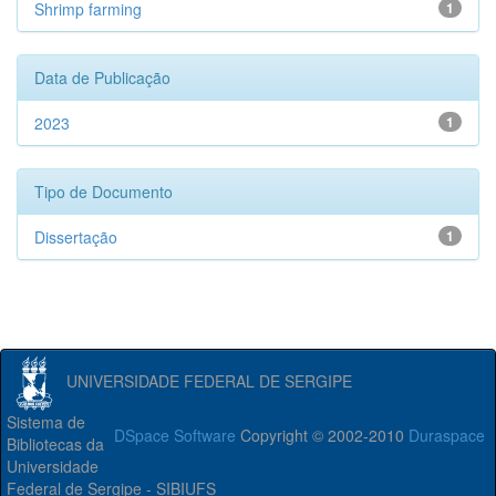
Shrimp farming
1
Data de Publicação
2023
1
Tipo de Documento
Dissertação
1
UNIVERSIDADE FEDERAL DE SERGIPE
Sistema de
DSpace Software
Copyright © 2002-2010
Duraspace
Bibliotecas da
Universidade
Federal de Sergipe - SIBIUFS