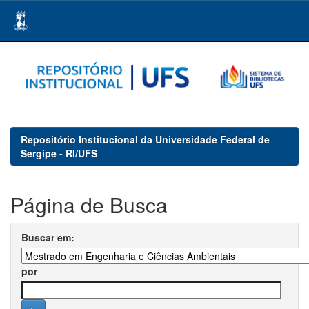
Skip
navigation
Repositório Institucional da Universidade Federal de
Sergipe - RI/UFS
Página de Busca
Buscar em:
por