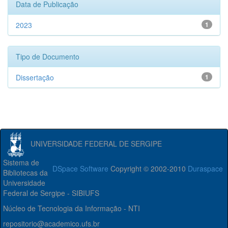
Data de Publicação
2023
1
Tipo de Documento
Dissertação
1
UNIVERSIDADE FEDERAL DE SERGIPE
Sistema de
DSpace Software
Copyright © 2002-2010
Duraspace
Bibliotecas da
Universidade
Federal de Sergipe - SIBIUFS
Núcleo de Tecnologia da Informação - NTI
repositorio@academico.ufs.br