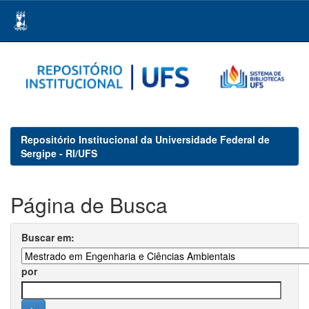
Skip
navigation
Repositório Institucional da Universidade Federal de
Sergipe - RI/UFS
Página de Busca
Buscar em:
por