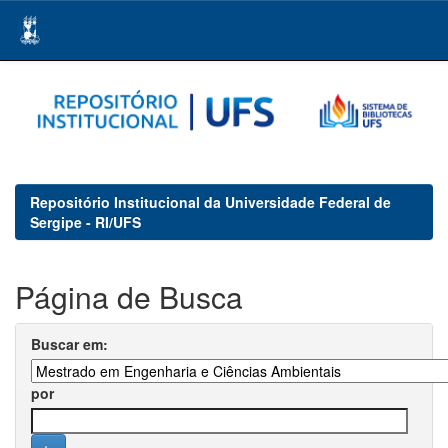
Skip
navigation
Repositório Institucional da Universidade Federal de
Sergipe - RI/UFS
Página de Busca
Buscar em:
por