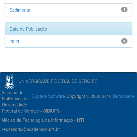
Sediments
1
Data de Publicação
2023
1
UNIVERSIDADE FEDERAL DE SERGIPE
Sistema de
DSpace Software
Copyright © 2002-2010
Duraspace
Bibliotecas da
Universidade
Federal de Sergipe - SIBIUFS
Núcleo de Tecnologia da Informação - NTI
repositorio@academico.ufs.br