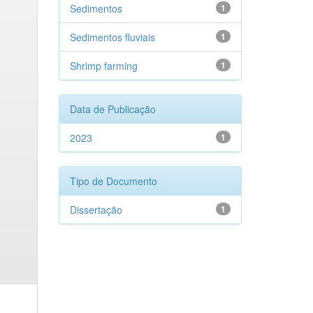
Sedimentos
1
Sedimentos fluviais
1
Shrimp farming
1
Data de Publicação
2023
1
Tipo de Documento
Dissertação
1