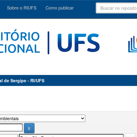
Sobre o RIUFS
Como publicar
al de Sergipe - RI/UFS