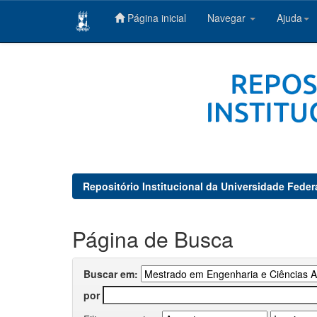
Página inicial
Navegar
Ajuda
Skip
navigation
Repositório Institucional da Universidade Feder
Página de Busca
Buscar em:
por