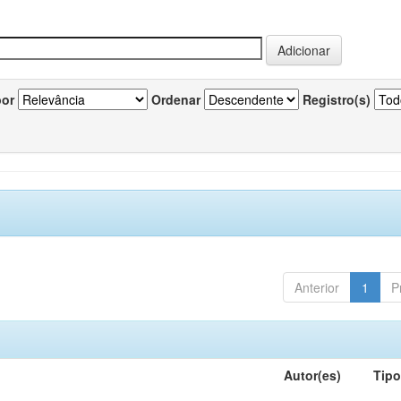
por
Ordenar
Registro(s)
Anterior
1
P
Autor(es)
Tip