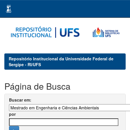
Skip
navigation
Repositório Institucional da Universidade Federal de
Sergipe - RI/UFS
Página de Busca
Buscar em:
por