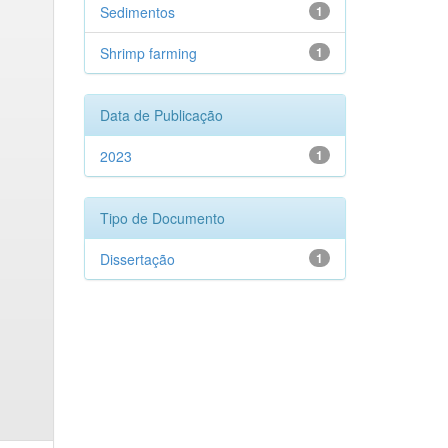
Sedimentos
1
Shrimp farming
1
Data de Publicação
2023
1
Tipo de Documento
Dissertação
1