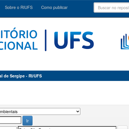
Sobre o RIUFS
Como publicar
al de Sergipe - RI/UFS