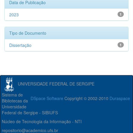
Data de Publicação
2023
1
Tipo de Documento
Dissertação
1
UNIVERSIDADE FEDERAL DE SERGIPE
Sistema de
DSpace Software
Copyright © 2002-2010
Duraspace
Bibliotecas da
Universidade
Federal de Sergipe - SIBIUFS
Núcleo de Tecnologia da Informação - NTI
repositorio@academico.ufs.br