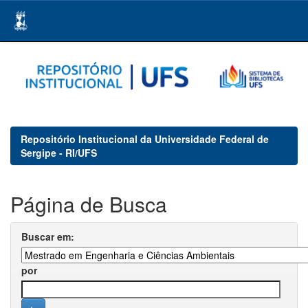
Skip
navigation
Repositório Institucional da Universidade Federal de
Sergipe - RI/UFS
Página de Busca
Buscar em:
por