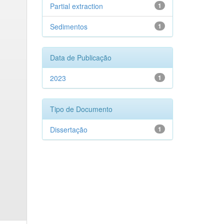
Partial extraction
1
Sedimentos
1
Data de Publicação
2023
1
Tipo de Documento
Dissertação
1