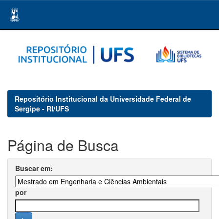
Skip
navigation
Repositório Institucional da Universidade Federal de
Sergipe - RI/UFS
Página de Busca
Buscar em:
por