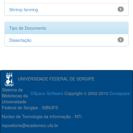
Shrimp farming
1
Tipo de Documento
Dissertação
1
UNIVERSIDADE FEDERAL DE SERGIPE
Sistema de
DSpace Software
Copyright © 2002-2010
Duraspace
Bibliotecas da
Universidade
Federal de Sergipe - SIBIUFS
Núcleo de Tecnologia da Informação - NTI
repositorio@academico.ufs.br