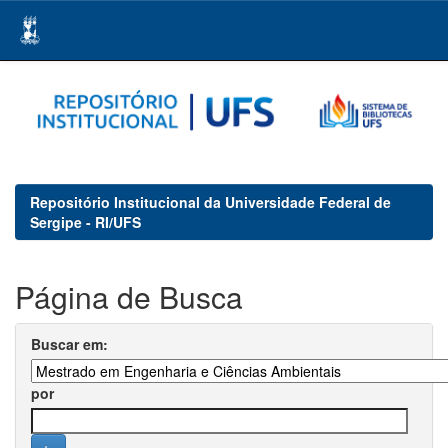
Skip
navigation
Repositório Institucional da Universidade Federal de
Sergipe - RI/UFS
Página de Busca
Buscar em:
por