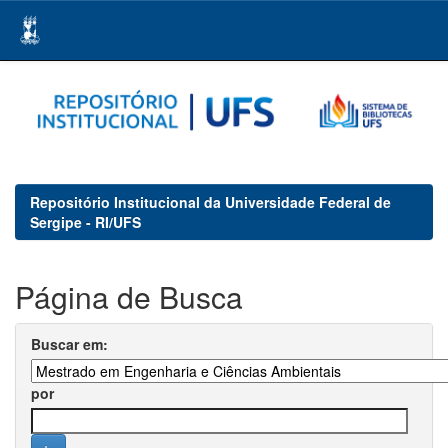
Skip
navigation
Repositório Institucional da Universidade Federal de
Sergipe - RI/UFS
Página de Busca
Buscar em:
por