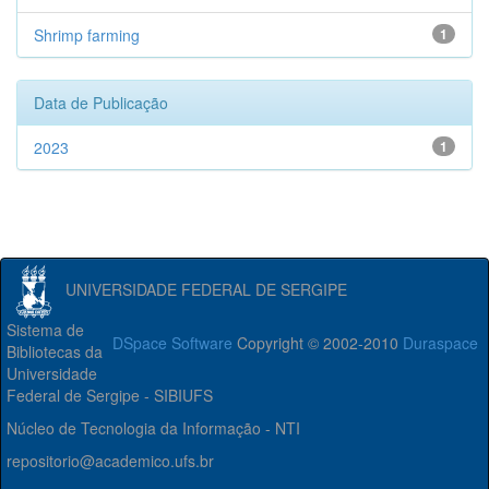
Shrimp farming
1
Data de Publicação
2023
1
UNIVERSIDADE FEDERAL DE SERGIPE
Sistema de
DSpace Software
Copyright © 2002-2010
Duraspace
Bibliotecas da
Universidade
Federal de Sergipe - SIBIUFS
Núcleo de Tecnologia da Informação - NTI
repositorio@academico.ufs.br