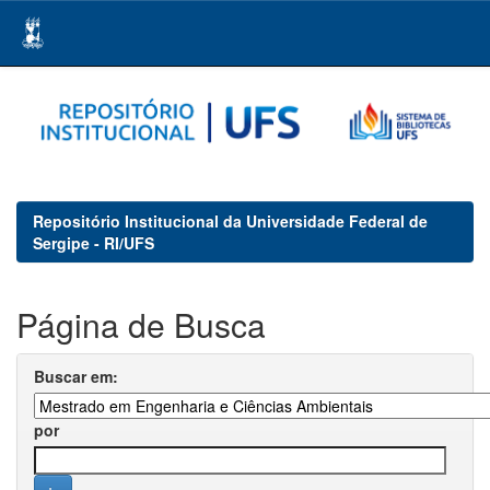
Skip
navigation
Repositório Institucional da Universidade Federal de
Sergipe - RI/UFS
Página de Busca
Buscar em:
por