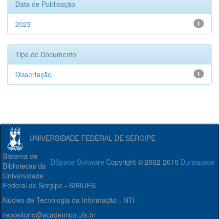
Data de Publicação
2023
1
Tipo de Documento
Dissertação
1
UNIVERSIDADE FEDERAL DE SERGIPE
Sistema de
DSpace Software
Copyright © 2002-2010
Duraspace
Bibliotecas da
Universidade
Federal de Sergipe - SIBIUFS
Núcleo de Tecnologia da Informação - NTI
repositorio@academico.ufs.br