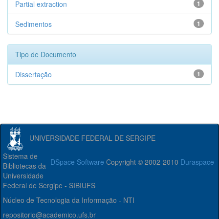
Partial extraction
1
Sedimentos
1
Tipo de Documento
Dissertação
1
UNIVERSIDADE FEDERAL DE SERGIPE
Sistema de
DSpace Software
Copyright © 2002-2010
Duraspace
Bibliotecas da
Universidade
Federal de Sergipe - SIBIUFS
Núcleo de Tecnologia da Informação - NTI
repositorio@academico.ufs.br