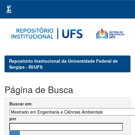
Skip
navigation
Repositório Institucional da Universidade Federal de
Sergipe - RI/UFS
Página de Busca
Buscar em:
por