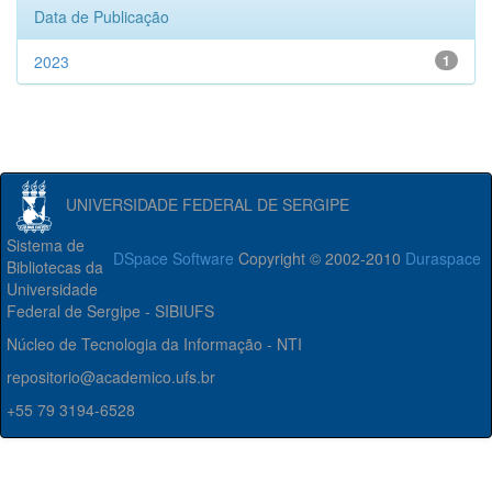
Data de Publicação
2023
1
UNIVERSIDADE FEDERAL DE SERGIPE
Sistema de
DSpace Software
Copyright © 2002-2010
Duraspace
Bibliotecas da
Universidade
Federal de Sergipe - SIBIUFS
Núcleo de Tecnologia da Informação - NTI
repositorio@academico.ufs.br
+55 79 3194-6528