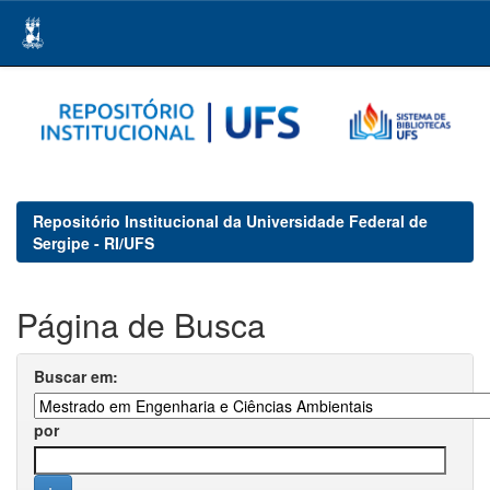
Skip
navigation
Repositório Institucional da Universidade Federal de
Sergipe - RI/UFS
Página de Busca
Buscar em:
por