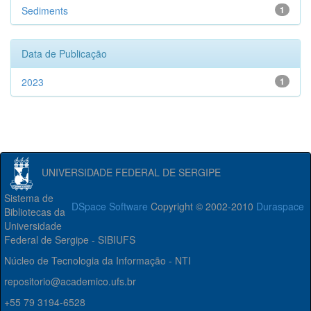
Sediments
1
Data de Publicação
2023
1
UNIVERSIDADE FEDERAL DE SERGIPE
Sistema de
DSpace Software
Copyright © 2002-2010
Duraspace
Bibliotecas da
Universidade
Federal de Sergipe - SIBIUFS
Núcleo de Tecnologia da Informação - NTI
repositorio@academico.ufs.br
+55 79 3194-6528