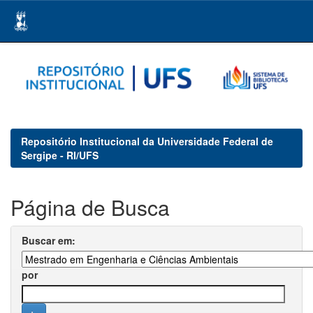
Skip
navigation
Repositório Institucional da Universidade Federal de
Sergipe - RI/UFS
Página de Busca
Buscar em:
por