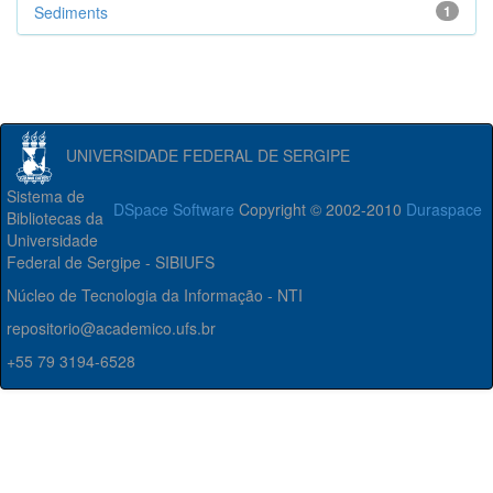
Sediments
1
UNIVERSIDADE FEDERAL DE SERGIPE
Sistema de
DSpace Software
Copyright © 2002-2010
Duraspace
Bibliotecas da
Universidade
Federal de Sergipe - SIBIUFS
Núcleo de Tecnologia da Informação - NTI
repositorio@academico.ufs.br
+55 79 3194-6528