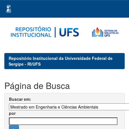
Skip
navigation
Repositório Institucional da Universidade Federal de
Sergipe - RI/UFS
Página de Busca
Buscar em:
por