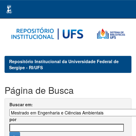
Skip
navigation
Repositório Institucional da Universidade Federal de
Sergipe - RI/UFS
Página de Busca
Buscar em:
por