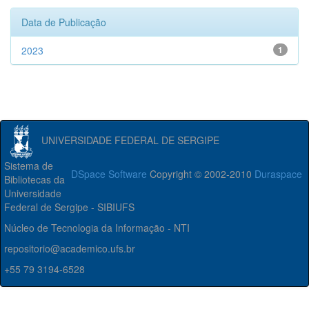
Data de Publicação
2023
1
UNIVERSIDADE FEDERAL DE SERGIPE
Sistema de
DSpace Software
Copyright © 2002-2010
Duraspace
Bibliotecas da
Universidade
Federal de Sergipe - SIBIUFS
Núcleo de Tecnologia da Informação - NTI
repositorio@academico.ufs.br
+55 79 3194-6528