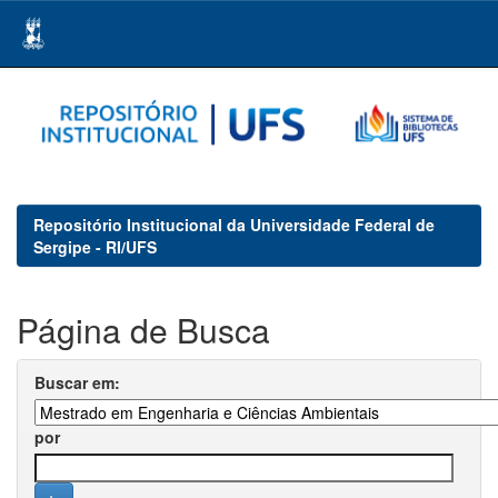
Skip
navigation
Repositório Institucional da Universidade Federal de
Sergipe - RI/UFS
Página de Busca
Buscar em:
por