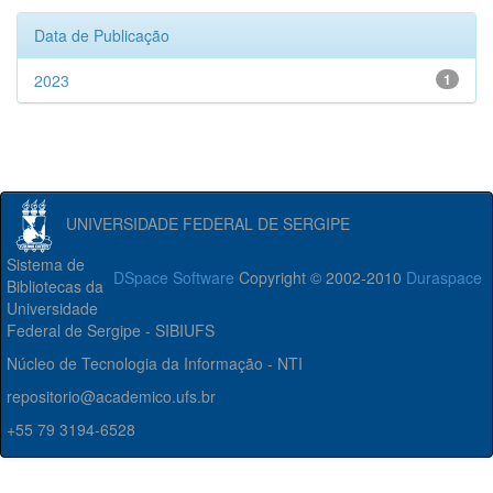
Data de Publicação
2023
1
UNIVERSIDADE FEDERAL DE SERGIPE
Sistema de
DSpace Software
Copyright © 2002-2010
Duraspace
Bibliotecas da
Universidade
Federal de Sergipe - SIBIUFS
Núcleo de Tecnologia da Informação - NTI
repositorio@academico.ufs.br
+55 79 3194-6528