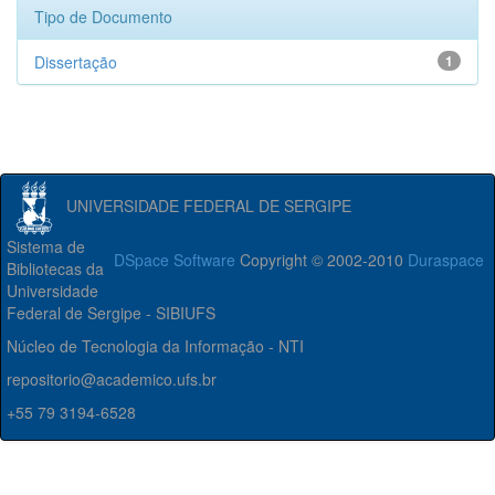
Tipo de Documento
Dissertação
1
UNIVERSIDADE FEDERAL DE SERGIPE
Sistema de
DSpace Software
Copyright © 2002-2010
Duraspace
Bibliotecas da
Universidade
Federal de Sergipe - SIBIUFS
Núcleo de Tecnologia da Informação - NTI
repositorio@academico.ufs.br
+55 79 3194-6528