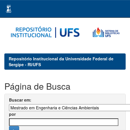
Skip
navigation
Repositório Institucional da Universidade Federal de
Sergipe - RI/UFS
Página de Busca
Buscar em:
por