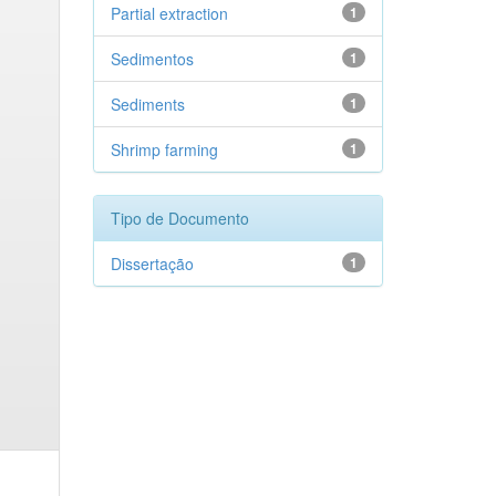
Partial extraction
1
Sedimentos
1
Sediments
1
Shrimp farming
1
Tipo de Documento
Dissertação
1