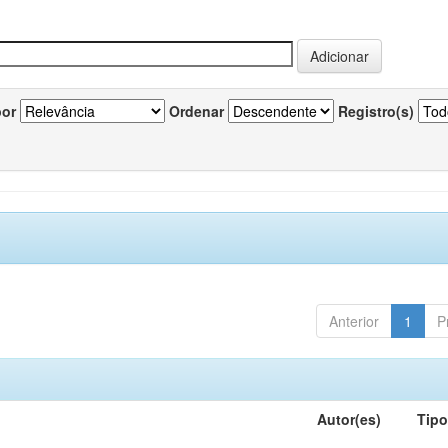
por
Ordenar
Registro(s)
Anterior
1
P
Autor(es)
Tip