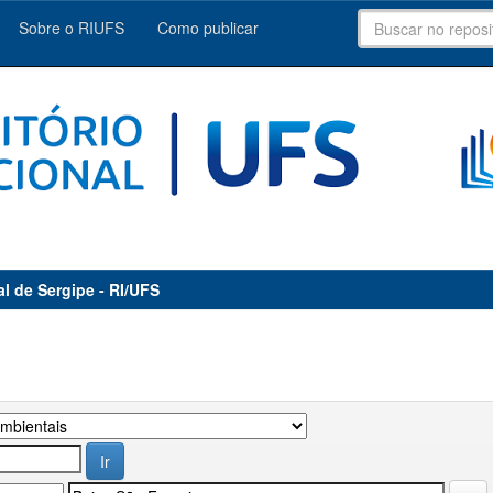
Sobre o RIUFS
Como publicar
al de Sergipe - RI/UFS