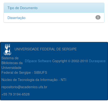
Tipo de Documento
Dissertação
1
UNIVERSIDADE FEDERAL DE SERGIPE
Sistema de
DSpace Software
Copyright © 2002-2010
Duraspace
Bibliotecas da
Universidade
Federal de Sergipe - SIBIUFS
Núcleo de Tecnologia da Informação - NTI
repositorio@academico.ufs.br
+55 79 3194-6528