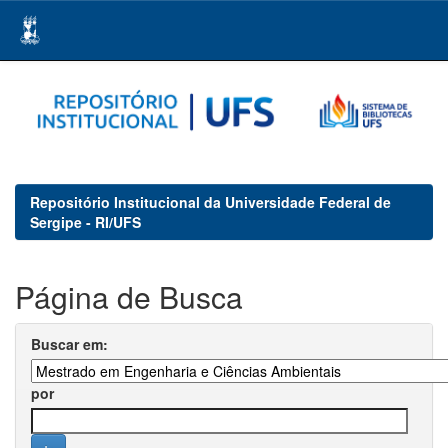
Skip
navigation
Repositório Institucional da Universidade Federal de
Sergipe - RI/UFS
Página de Busca
Buscar em:
por