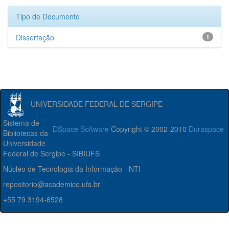
Tipo de Documento
Dissertação
1
UNIVERSIDADE FEDERAL DE SERGIPE
Sistema de
DSpace Software
Copyright © 2002-2010
Duraspace
Bibliotecas da
Universidade
Federal de Sergipe - SIBIUFS
Núcleo de Tecnologia da Informação - NTI
repositorio@academico.ufs.br
+55 79 3194-6528