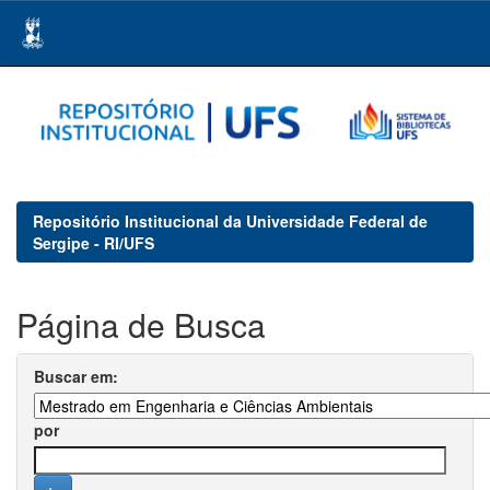
Skip
navigation
Repositório Institucional da Universidade Federal de
Sergipe - RI/UFS
Página de Busca
Buscar em:
por