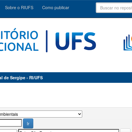
Sobre o RIUFS
Como publicar
al de Sergipe - RI/UFS