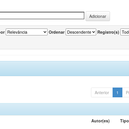
por
Ordenar
Registro(s)
Anterior
1
P
Autor(es)
Tip