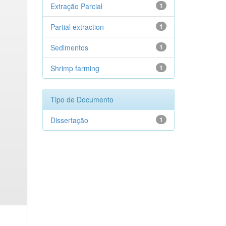
Extração Parcial
1
Partial extraction
1
Sedimentos
1
Shrimp farming
1
Tipo de Documento
Dissertação
1