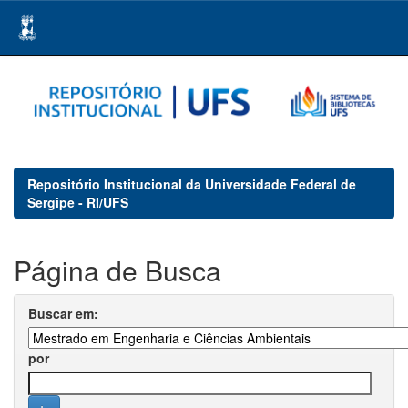
Skip
navigation
Repositório Institucional da Universidade Federal de
Sergipe - RI/UFS
Página de Busca
Buscar em:
por