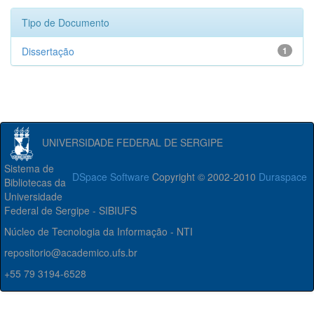
Tipo de Documento
Dissertação
1
UNIVERSIDADE FEDERAL DE SERGIPE
Sistema de
DSpace Software
Copyright © 2002-2010
Duraspace
Bibliotecas da
Universidade
Federal de Sergipe - SIBIUFS
Núcleo de Tecnologia da Informação - NTI
repositorio@academico.ufs.br
+55 79 3194-6528