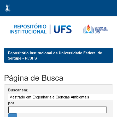
Skip
navigation
Repositório Institucional da Universidade Federal de
Sergipe - RI/UFS
Página de Busca
Buscar em:
por