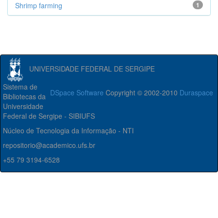
Shrimp farming
1
UNIVERSIDADE FEDERAL DE SERGIPE
Sistema de
DSpace Software
Copyright © 2002-2010
Duraspace
Bibliotecas da
Universidade
Federal de Sergipe - SIBIUFS
Núcleo de Tecnologia da Informação - NTI
repositorio@academico.ufs.br
+55 79 3194-6528