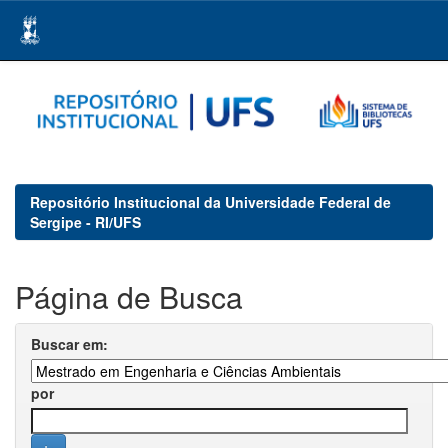
Skip
navigation
Repositório Institucional da Universidade Federal de
Sergipe - RI/UFS
Página de Busca
Buscar em:
por