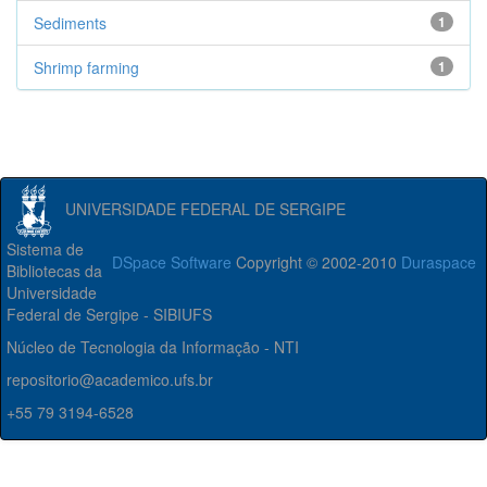
Sediments
1
Shrimp farming
1
UNIVERSIDADE FEDERAL DE SERGIPE
Sistema de
DSpace Software
Copyright © 2002-2010
Duraspace
Bibliotecas da
Universidade
Federal de Sergipe - SIBIUFS
Núcleo de Tecnologia da Informação - NTI
repositorio@academico.ufs.br
+55 79 3194-6528