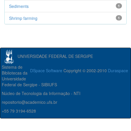
Sediments
1
Shrimp farming
1
UNIVERSIDADE FEDERAL DE SERGIPE
Sistema de
DSpace Software
Copyright © 2002-2010
Duraspace
Bibliotecas da
Universidade
Federal de Sergipe - SIBIUFS
Núcleo de Tecnologia da Informação - NTI
repositorio@academico.ufs.br
+55 79 3194-6528