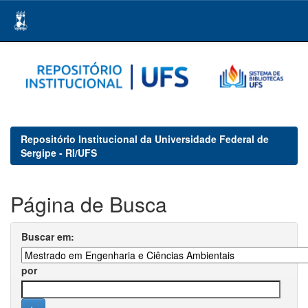
Skip
navigation
Repositório Institucional da Universidade Federal de
Sergipe - RI/UFS
Página de Busca
Buscar em:
por