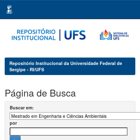
Skip
navigation
Repositório Institucional da Universidade Federal de
Sergipe - RI/UFS
Página de Busca
Buscar em:
por