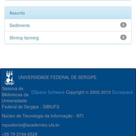
Assunto
Sediments
1
Shrimp farming
1
UNIVERSIDADE FEDERAL DE SERGIPE
Sistema de
DSpace Software
Copyright © 2002-2010
Duraspace
Bibliotecas da
Universidade
Federal de Sergipe - SIBIUFS
Núcleo de Tecnologia da Informação - NTI
repositorio@academico.ufs.br
+55 79 3194-6528