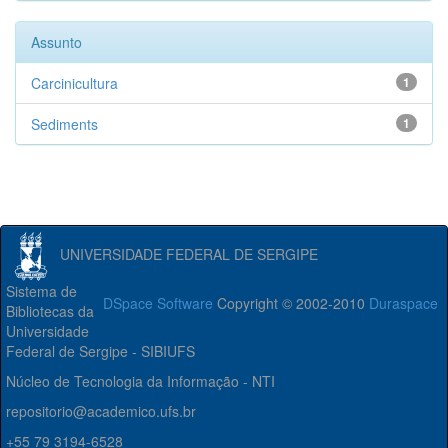
Assunto
Carcinicultura
1
Sediments
1
UNIVERSIDADE FEDERAL DE SERGIPE
Sistema de
DSpace Software
Copyright © 2002-2010
Duraspace
Bibliotecas da
Universidade
Federal de Sergipe - SIBIUFS
Núcleo de Tecnologia da Informação - NTI
repositorio@academico.ufs.br
+55 79 3194-6528