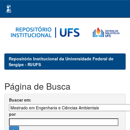
Skip
navigation
Repositório Institucional da Universidade Federal de
Sergipe - RI/UFS
Página de Busca
Buscar em:
por