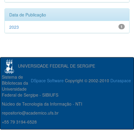
Data de Publicação
2023
1
UNIVERSIDADE FEDERAL DE SERGIPE
Sistema de
DSpace Software
Copyright © 2002-2010
Duraspace
Bibliotecas da
Universidade
Federal de Sergipe - SIBIUFS
Núcleo de Tecnologia da Informação - NTI
repositorio@academico.ufs.br
+55 79 3194-6528