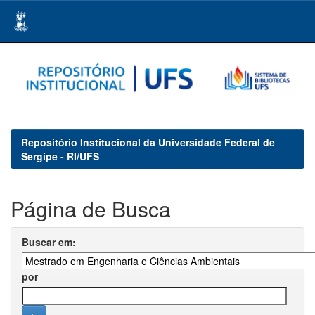
Skip
navigation
Repositório Institucional da Universidade Federal de
Sergipe - RI/UFS
Página de Busca
Buscar em:
por