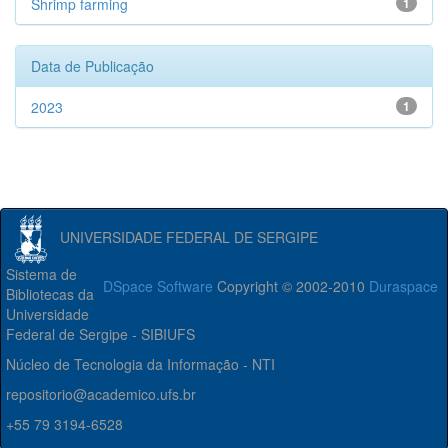
Shrimp farming
1
Data de Publicação
2023
1
UNIVERSIDADE FEDERAL DE SERGIPE
Sistema de
DSpace Software
Copyright © 2002-2010
Duraspace
Bibliotecas da
Universidade
Federal de Sergipe - SIBIUFS
Núcleo de Tecnologia da Informação - NTI
repositorio@academico.ufs.br
+55 79 3194-6528