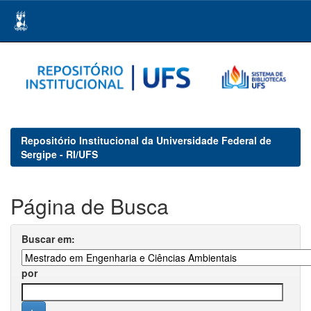
Skip
navigation
Repositório Institucional da Universidade Federal de
Sergipe - RI/UFS
Página de Busca
Buscar em:
por