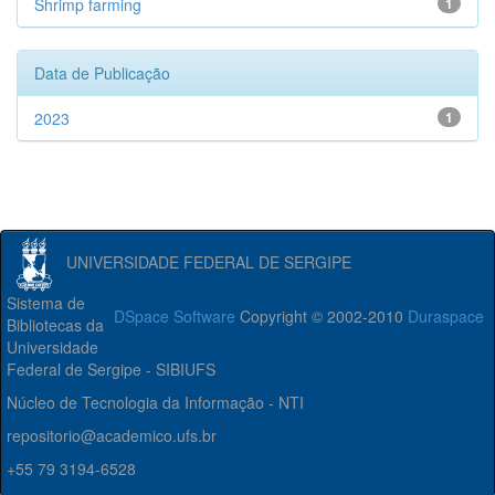
Shrimp farming
1
Data de Publicação
2023
1
UNIVERSIDADE FEDERAL DE SERGIPE
Sistema de
DSpace Software
Copyright © 2002-2010
Duraspace
Bibliotecas da
Universidade
Federal de Sergipe - SIBIUFS
Núcleo de Tecnologia da Informação - NTI
repositorio@academico.ufs.br
+55 79 3194-6528