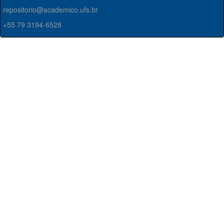
repositorio@academico.ufs.br
+55 79 3194-6528