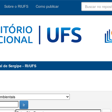
Sobre o RIUFS
Como publicar
al de Sergipe - RI/UFS