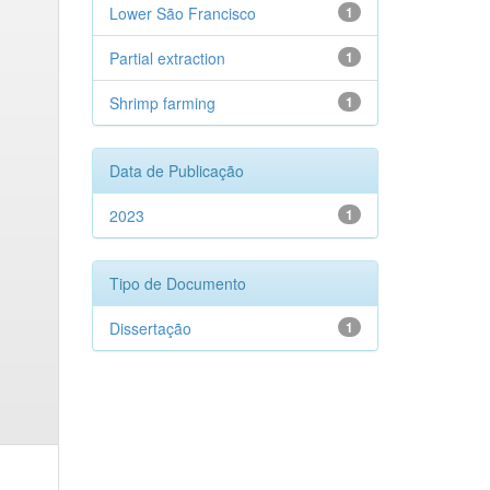
Lower São Francisco
1
Partial extraction
1
Shrimp farming
1
Data de Publicação
2023
1
Tipo de Documento
Dissertação
1