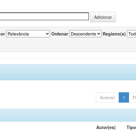
por
Ordenar
Registro(s)
Anterior
1
P
Autor(es)
Tip