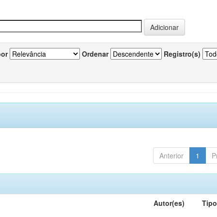
por
Ordenar
Registro(s)
Anterior
1
P
Autor(es)
Tip