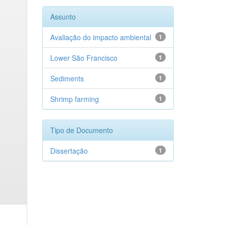
Assunto
Avaliação do impacto ambiental
1
Lower São Francisco
1
Sediments
1
Shrimp farming
1
Tipo de Documento
Dissertação
1