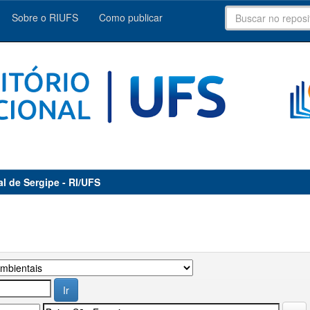
Sobre o RIUFS
Como publicar
al de Sergipe - RI/UFS