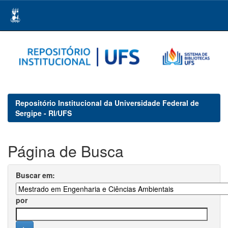
Skip
navigation
Repositório Institucional da Universidade Federal de
Sergipe - RI/UFS
Página de Busca
Buscar em:
por