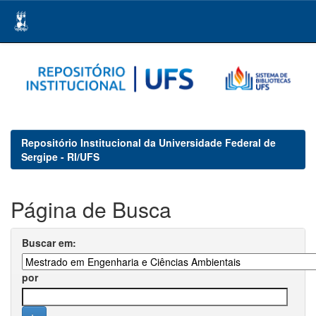
Skip
navigation
Repositório Institucional da Universidade Federal de
Sergipe - RI/UFS
Página de Busca
Buscar em:
por