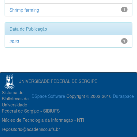
Shrimp farming
1
Data de Publicação
2023
1
UNIVERSIDADE FEDERAL DE SERGIPE
Sistema de
DSpace Software
Copyright © 2002-2010
Duraspace
Bibliotecas da
Universidade
Federal de Sergipe - SIBIUFS
Núcleo de Tecnologia da Informação - NTI
repositorio@academico.ufs.br