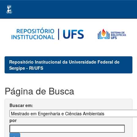
Skip
navigation
Repositório Institucional da Universidade Federal de
Sergipe - RI/UFS
Página de Busca
Buscar em:
por