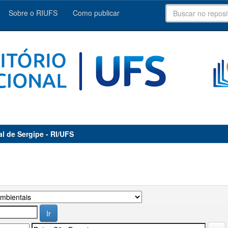
Sobre o RIUFS
Como publicar
al de Sergipe - RI/UFS