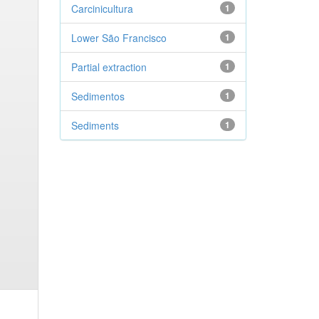
Carcinicultura
1
Lower São Francisco
1
Partial extraction
1
Sedimentos
1
Sediments
1