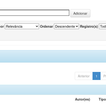
por
Ordenar
Registro(s)
Anterior
1
P
Autor(es)
Tip