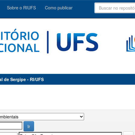
Sobre o RIUFS
Como publicar
al de Sergipe - RI/UFS