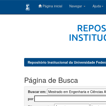
Página inicial
Navegar
Ajuda
Skip
navigation
Repositório Institucional da Universidade Feder
Página de Busca
Buscar em:
por