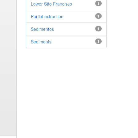
Lower São Francisco
1
Partial extraction
1
Sedimentos
1
Sediments
1