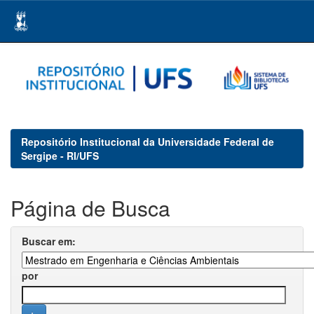
Skip
navigation
Repositório Institucional da Universidade Federal de
Sergipe - RI/UFS
Página de Busca
Buscar em:
por