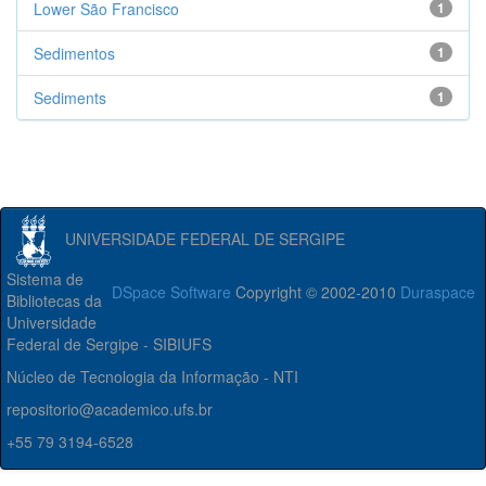
Lower São Francisco
1
Sedimentos
1
Sediments
1
UNIVERSIDADE FEDERAL DE SERGIPE
Sistema de
DSpace Software
Copyright © 2002-2010
Duraspace
Bibliotecas da
Universidade
Federal de Sergipe - SIBIUFS
Núcleo de Tecnologia da Informação - NTI
repositorio@academico.ufs.br
+55 79 3194-6528