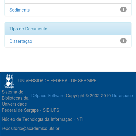
Sediments
1
Tipo de Documento
Dissertação
1
UNIVERSIDADE FEDERAL DE SERGIPE
Sistema de
DSpace Software
Copyright © 2002-2010
Duraspace
Bibliotecas da
Universidade
Federal de Sergipe - SIBIUFS
Núcleo de Tecnologia da Informação - NTI
repositorio@academico.ufs.br