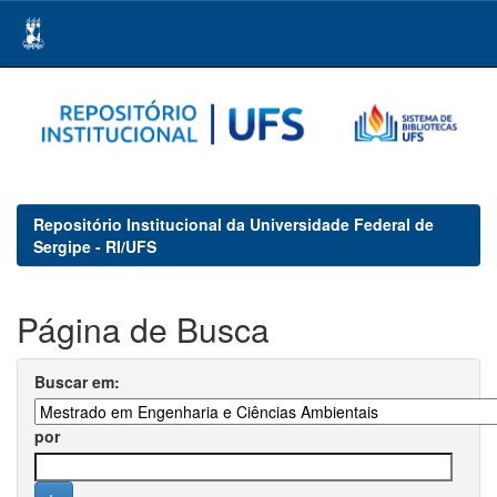
Skip
navigation
Repositório Institucional da Universidade Federal de
Sergipe - RI/UFS
Página de Busca
Buscar em:
por